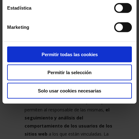
navegación, almacenar contenidos para la
Estadística
difusión de videos o sonido o compartir
contenidos a través de redes sociales.
Marketing
Cookies de
personalización
: son
aquéllas que permiten al usuario
acceder al
servicio con algunas características de
carácter general predefinidas en
Permitir todas las cookies
función de una serie de criterios en el
terminal del usuario,
como por ejemplo:
Permitir la selección
el idioma, el tipo de navegador a través del
cual accede al servicio, la configuración
Solo usar cookies necesarias
regional desde donde accede al servicio, etc.
Cookies de
análisis
: son aquéllas que
permiten al responsable de las mismas,
el
seguimiento y análisis del
comportamiento de los usuarios de los
sitios web
a los que están vinculadas. La