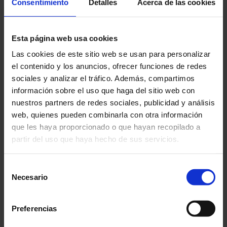
Consentimiento
Detalles
Acerca de las cookies
definido por el responsable de la cookie, y
que puede ir de unos minutos a varios años.
Esta página web usa cookies
Según su finalidad:
Las cookies de este sitio web se usan para personalizar
Cookies
técnicas
: son aquéllas
el contenido y los anuncios, ofrecer funciones de redes
que
permiten al usuario la navegación a
sociales y analizar el tráfico. Además, compartimos
través de una página web, plataforma
información sobre el uso que haga del sitio web con
nuestros partners de redes sociales, publicidad y análisis
o aplicación y la utilización de las
web, quienes pueden combinarla con otra información
diferentes opciones o servicios que en
que les haya proporcionado o que hayan recopilado a
ella existan
como, por ejemplo, controlar
partir del uso que haya hecho de sus servicios.
el tráfico y la comunicación de datos,
identificar la sesión, acceder a partes de
Selección
acceso restringido, recordar los elementos
Necesario
de
que integran un formulario, realizar el
consentimiento
proceso de donación, realizar la solicitud de
Preferencias
inscripción o participación en un evento,
utilizar elementos de seguridad durante la