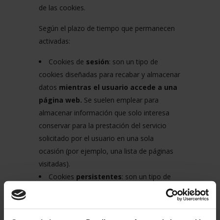
de las cookies.
Según el plazo de tiempo que permanecen
activadas:
Cookies de
sesión
: son un tipo de
cookies diseñadas para recabar y almacenar
datos
mientras el usuario accede a una
página web.
Se suelen emplear para
almacenar información que solo interesa
conservar para la prestación del servicio
solicitado por el usuario en una sola
ocasión (por ejemplo, una lista de páginas
visitadas).
Cookies
persistentes
: son un tipo de
cookies en el que
los datos siguen
almacenados en el terminal
y pueden ser
accedidos y tratados durante un periodo